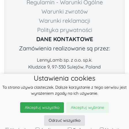
Regulamin - Warunki Ogólne
Warunki zwrotów
Warunki reklamacji
Polityka prywatności
DANE KONTAKTOWE
Zamówienia realizowane są przez:
LennyLamb sp. z o.o. sp.k.
Kłudzice 9, 97-330 Sulejów, Poland
Ustawienia cookies
Numer telefonu:
E-mail:
Ta strona używa ciasteczek. Dalsze korzystanie z tego serwisu jest
+48 222-57-888-2
contact@fabricart.eu
wyrażeniem zgody na ich używanie.
Znajdź nas na:
Akceptuj wszystko
Akceptuj wybrane
Odrzuć wszystko
© 2026
LennyLamb sp. z o.o. sp.k.