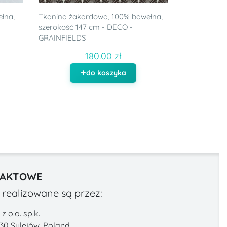
łna,
Tkanina żakardowa, 100% bawełna,
szerokość 147 cm - DECO -
GRAINFIELDS
180.00 zł
do koszyka
TAKTOWE
realizowane są przez:
 o.o. sp.k.
330 Sulejów, Poland