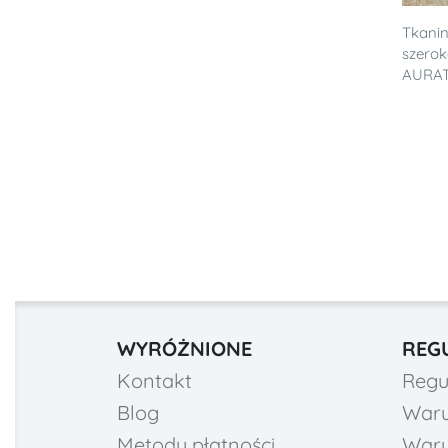
Tkanin
szero
AURA
WYRÓŻNIONE
REG
Kontakt
Regu
Blog
Waru
Metody płatności
Waru