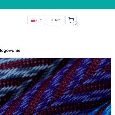
PL
PLN
0
logowanie