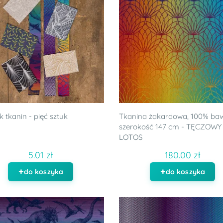
k tkanin - pięć sztuk
Tkanina żakardowa, 100% baw
szerokość 147 cm - TĘCZOWY
LOTOS
5.01 zł
180.00 zł
do koszyka
do koszyka