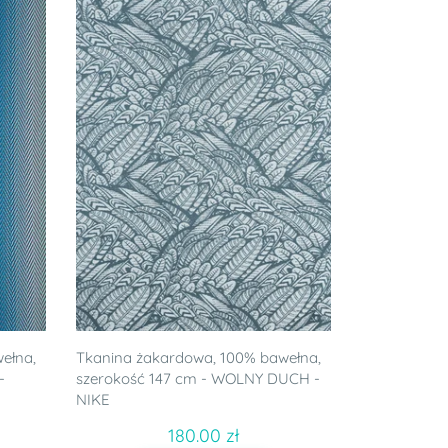
ełna,
Tkanina żakardowa, 100% bawełna,
-
szerokość 147 cm - WOLNY DUCH -
NIKE
180.00 zł