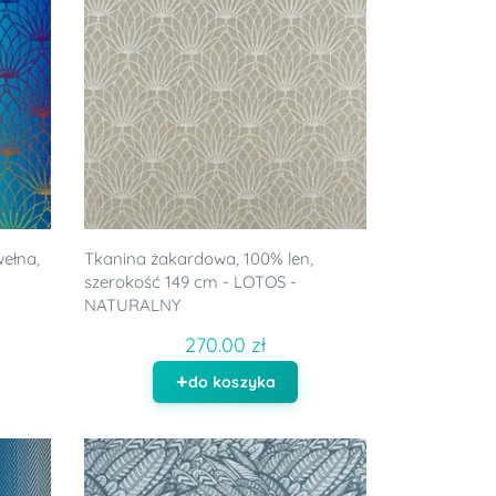
ełna,
Tkanina żakardowa, 100% len,
szerokość 149 cm - LOTOS -
NATURALNY
270.00 zł
do koszyka