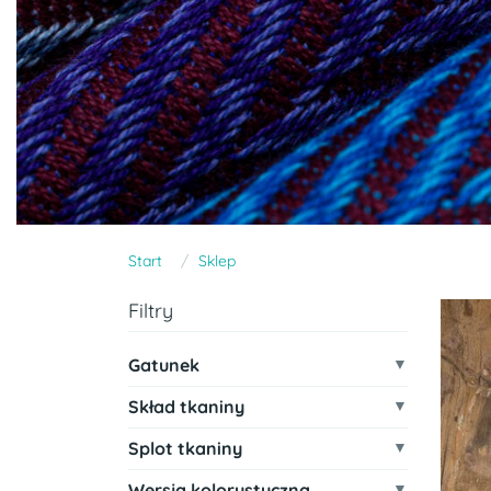
Start
Sklep
Filtry
Gatunek
Skład tkaniny
Splot tkaniny
Wersja kolorystyczna