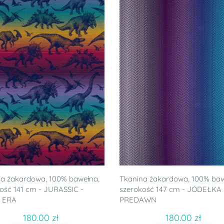
a żakardowa, 100% bawełna,
Tkanina żakardowa, 100% baw
ość 141 cm - JURASSIC -
szerokość 147 cm - JODEŁKA 
 ERA
PREDAWN
180.00 zł
180.00 zł