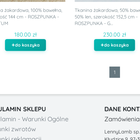
a żakardowa, 100% bawełna,
Tkanina żakardowa, 50% bawe
kość 144 cm - ROSZPUNKA -
50% len, szerokość 152,5 cm -
TUM
ROSZPUNKA - G...
180.00 zł
230.00 zł
do koszyka
do koszyka
1
ULAMIN SKLEPU
DANE KON
lamin - Warunki Ogólne
Zamówienia 
nki zwrotów
LennyLamb sp. z
nki reklamacji
Kłudzice 9, 97-