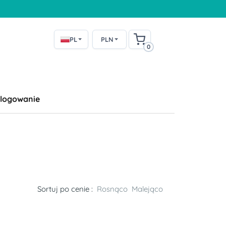
PL
PLN
0
logowanie
Sortuj po cenie :
Rosnąco
Malejąco