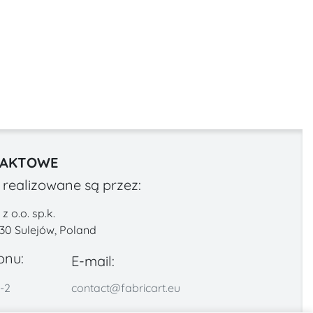
TAKTOWE
realizowane są przez:
 o.o. sp.k.
330 Sulejów, Poland
onu:
E-mail:
-2
contact@fabricart.eu