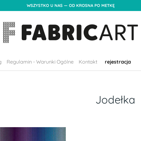
WSZYSTKO U NAS — OD KROSNA PO METKĘ
g
Regulamin - Warunki Ogólne
Kontakt
rejestracja
Jodełka