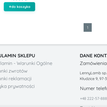
do koszyka
1
ULAMIN SKLEPU
DANE KON
lamin - Warunki Ogólne
Zamówienia 
nki zwrotów
LennyLamb sp. z
nki reklamacji
Kłudzice 9, 97-
tyka prywatności
Numer telef
+48 222-57-888