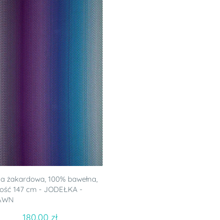
a żakardowa, 100% bawełna,
ość 147 cm - JODEŁKA -
AWN
180.00 zł