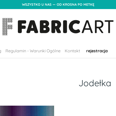
WSZYSTKO U NAS — OD KROSNA PO METKĘ
g
Regulamin - Warunki Ogólne
Kontakt
rejestracja
Jodełka