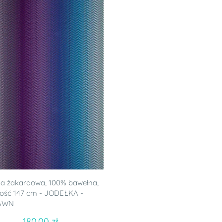
a żakardowa, 100% bawełna,
ość 147 cm - JODEŁKA -
AWN
180.00 zł