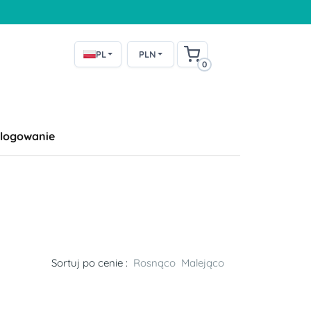
PL
PLN
0
logowanie
Sortuj po cenie :
Rosnąco
Malejąco