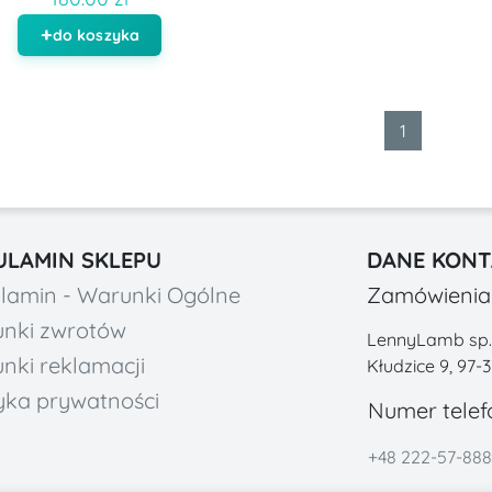
do koszyka
1
ULAMIN SKLEPU
DANE KON
lamin - Warunki Ogólne
Zamówienia 
nki zwrotów
LennyLamb sp. z
nki reklamacji
Kłudzice 9, 97-
tyka prywatności
Numer telef
+48 222-57-888