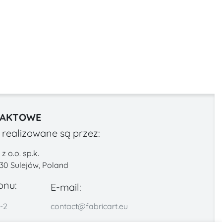
TAKTOWE
realizowane są przez:
 o.o. sp.k.
330 Sulejów, Poland
onu:
E-mail:
-2
contact@fabricart.eu