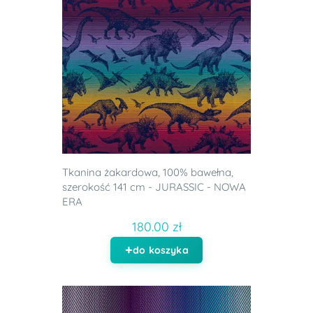
Tkanina żakardowa, 100% bawełna,
szerokość 141 cm - JURASSIC - NOWA
ERA
180.00 zł
do koszyka