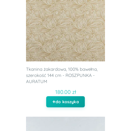
Tkanina żakardowa, 100% bawełna,
szerokość 144 cm - ROSZPUNKA -
AURATUM
180.00 zł
do koszyka