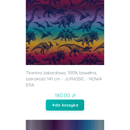
Tkanina żakardowa, 100% bawełna,
szerokość 141 cm - JURASSIC - NOWA
ERA
180.00 zł
do koszyka