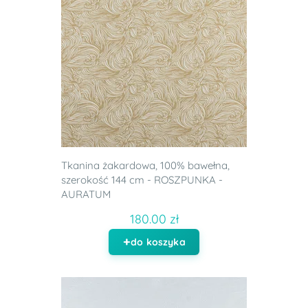
Tkanina żakardowa, 100% bawełna,
szerokość 144 cm - ROSZPUNKA -
AURATUM
180.00 zł
do koszyka