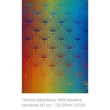
Tkanina żakardowa, 100% bawełna,
szerokość 147 cm - TĘCZOWY LOTOS