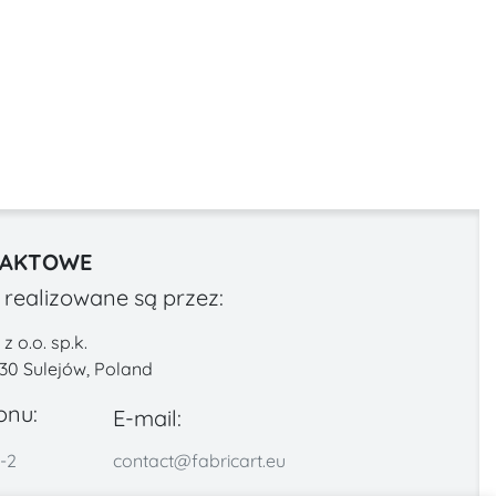
TAKTOWE
realizowane są przez:
 o.o. sp.k.
330 Sulejów, Poland
onu:
E-mail:
-2
contact@fabricart.eu