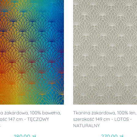
a żakardowa, 100% bawełna,
Tkanina żakardowa, 100% len,
kość 147 cm - TĘCZOWY
szerokość 149 cm - LOTOS -
S
NATURALNY
180.00 zł
270.00 zł