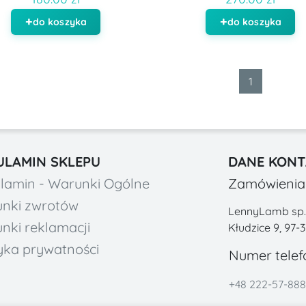
do koszyka
do koszyka
1
ULAMIN SKLEPU
DANE KON
lamin - Warunki Ogólne
Zamówienia 
nki zwrotów
LennyLamb sp. z
nki reklamacji
Kłudzice 9, 97-
tyka prywatności
Numer telef
+48 222-57-888