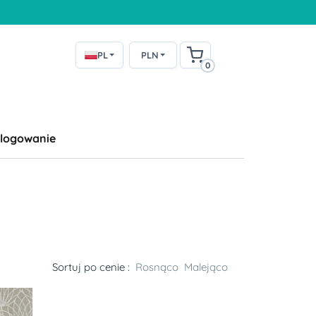
PL
PLN
0
logowanie
Sortuj po cenie :
Rosnąco
Malejąco