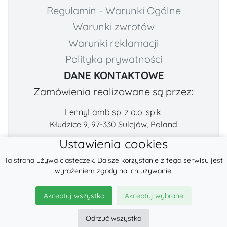
Regulamin - Warunki Ogólne
Warunki zwrotów
Warunki reklamacji
Polityka prywatności
DANE KONTAKTOWE
Zamówienia realizowane są przez:
LennyLamb sp. z o.o. sp.k.
Kłudzice 9, 97-330 Sulejów, Poland
Ustawienia cookies
Numer telefonu:
E-mail:
Ta strona używa ciasteczek. Dalsze korzystanie z tego serwisu jest
+48 222-57-888-2
contact@fabricart.eu
wyrażeniem zgody na ich używanie.
Znajdź nas na:
Akceptuj wszystko
Akceptuj wybrane
Odrzuć wszystko