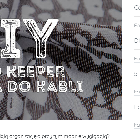
C
Fa
D
Fa
5
Fa
Fa
Fa
wiają organizację,a przy tym modnie wyglądają?