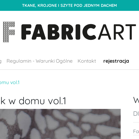
TKANE, KROJONE I SZYTE POD JEDNYM DACHEM
g
Regulamin - Warunki Ogólne
Kontakt
rejestracja
mu vol.1
k w domu vol.1
W
D
Fa