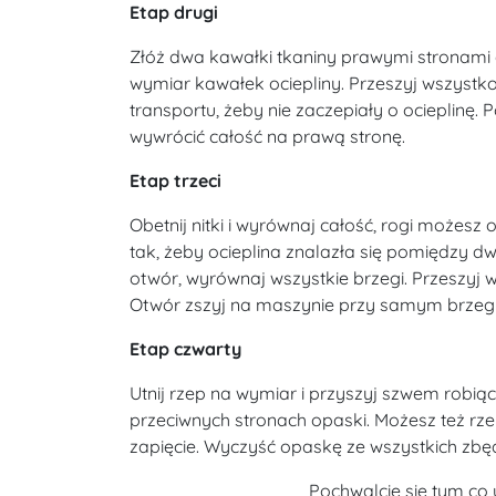
Etap drugi
Złóż dwa kawałki tkaniny prawymi stronami 
wymiar kawałek ociepliny. Przeszyj wszystk
transportu, żeby nie zaczepiały o ocieplinę
wywrócić całość na prawą stronę.
Etap trzeci
Obetnij nitki i wyrównaj całość, rogi możes
tak, żeby ocieplina znalazła się pomiędzy d
otwór, wyrównaj wszystkie brzegi. Przeszyj
Otwór zszyj na maszynie przy samym brzegu
Etap czwarty
Utnij rzep na wymiar i przyszyj szwem robiąc
przeciwnych stronach opaski. Możesz też rz
zapięcie. Wyczyść opaskę ze wszystkich zbędn
Pochwalcie się tym co u