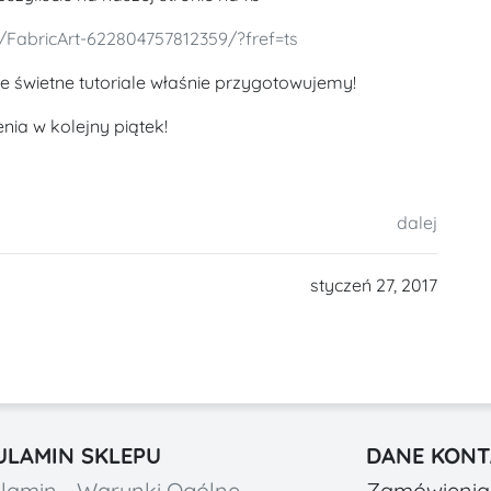
FabricArt-622804757812359/?fref=ts
ne świetne tutoriale właśnie przygotowujemy!
ia w kolejny piątek!
dalej
styczeń 27, 2017
ULAMIN SKLEPU
DANE KON
lamin - Warunki Ogólne
Zamówienia 