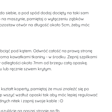
do siebie, a pod spód dodaj docięty na taki sam
o na maszynie, pamiętaj o wyłączeniu ząbków
. Pozostaw otwór na długość około 5cm, żeby móc
z obciąć pod kątem. Odwróć całość na prawą stronę
woma kawałkami tkaniny - w środku. Zepnij szpilkami
 w odległości około 7mm od brzegu całą opaskę.
 lub ręcznie szwem krytym.
 kształt koperty, pamiętaj że musi znaleźć się po
ep wszyć wzdłuż opaski tak aby móc lepiej regulować
ych nitek i zapnij swoje kable :-D
szyliście na naszej stronie na fb