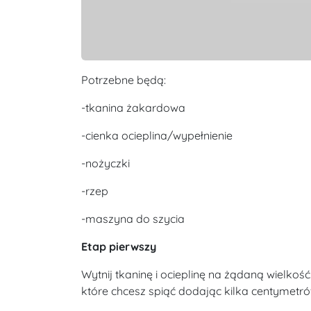
Potrzebne będą:
-tkanina żakardowa
-cienka ocieplina/wypełnienie
-nożyczki
-rzep
-maszyna do szycia
Etap pierwszy
Wytnij tkaninę i ocieplinę na żądaną wielko
które chcesz spiąć dodając kilka centymetró