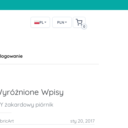
PL
PLN
0
logowanie
yróżnione Wpisy
IY żakardowy piórnik
bricArt
sty 20, 2017