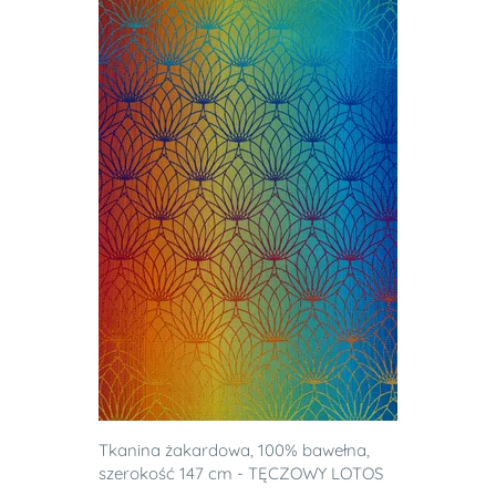
Tkanina żakardowa, 100% bawełna,
szerokość 147 cm - TĘCZOWY LOTOS