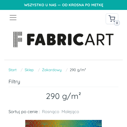
WSZYSTKO U NAS — OD KROSNA PO METKĘ
0
Start
Sklep
Żakardowy
290 g/m²
Filtry
290 g/m²
Sortuj po cenie :
Rosnąco
Malejąco