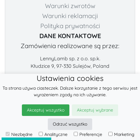
Warunki zwrotów
Warunki reklamacji
Polityka prywatności
DANE KONTAKTOWE
Zamówienia realizowane są przez:
LennyLamb sp. z o.o. sp.k.
Kłudzice 9, 97-330 Sulejów, Poland
Ustawienia cookies
Numer telefonu:
E-mail:
Ta strona używa ciasteczek. Dalsze korzystanie z tego serwisu jest
+48 222-57-888-2
contact@fabricart.eu
wyrażeniem zgody na ich używanie.
Znajdź nas na:
Akceptuj wszystko
Akceptuj wybrane
Odrzuć wszystko
© 2026
LennyLamb sp. z o.o. sp.k.
Niezbędne
Analityczne
Preferencje
Marketing
·
Chusty Elastyczne
producent ·