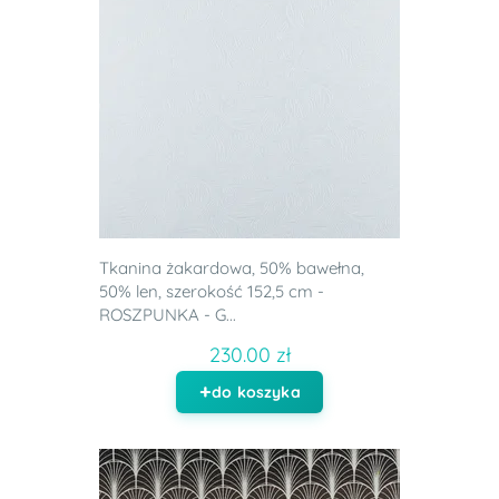
Tkanina żakardowa, 50% bawełna,
50% len, szerokość 152,5 cm -
ROSZPUNKA - G...
230.00 zł
do koszyka