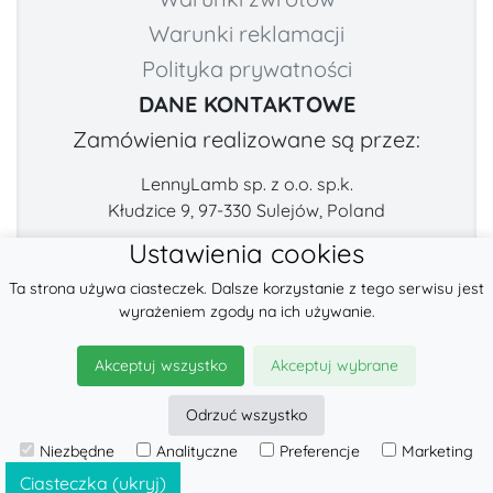
Warunki reklamacji
Polityka prywatności
DANE KONTAKTOWE
Zamówienia realizowane są przez:
LennyLamb sp. z o.o. sp.k.
Kłudzice 9, 97-330 Sulejów, Poland
Ustawienia cookies
Numer telefonu:
E-mail:
Ta strona używa ciasteczek. Dalsze korzystanie z tego serwisu jest
+48 222-57-888-2
contact@fabricart.eu
wyrażeniem zgody na ich używanie.
Znajdź nas na:
Akceptuj wszystko
Akceptuj wybrane
Odrzuć wszystko
© 2026
LennyLamb sp. z o.o. sp.k.
Niezbędne
Analityczne
Preferencje
Marketing
·
Nosidełka dla dzieci
producent ·
Ciasteczka (ukryj)