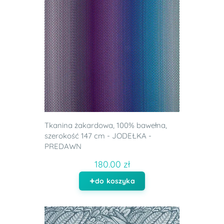
Tkanina żakardowa, 100% bawełna,
szerokość 147 cm - JODEŁKA -
PREDAWN
180.00 zł
do koszyka