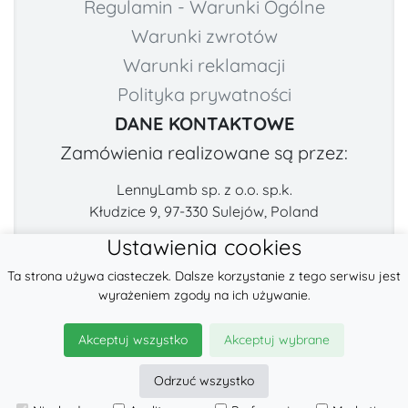
Regulamin - Warunki Ogólne
Warunki zwrotów
Warunki reklamacji
Polityka prywatności
DANE KONTAKTOWE
Zamówienia realizowane są przez:
LennyLamb sp. z o.o. sp.k.
Kłudzice 9, 97-330 Sulejów, Poland
Ustawienia cookies
Numer telefonu:
E-mail:
Ta strona używa ciasteczek. Dalsze korzystanie z tego serwisu jest
+48 222-57-888-2
contact@fabricart.eu
wyrażeniem zgody na ich używanie.
Znajdź nas na:
Akceptuj wszystko
Akceptuj wybrane
Odrzuć wszystko
© 2026
LennyLamb sp. z o.o. sp.k.