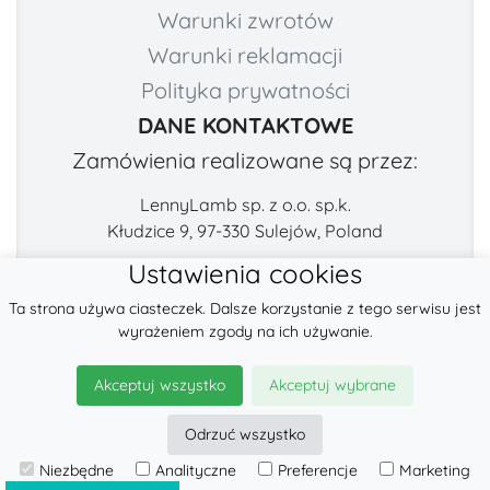
Warunki zwrotów
Warunki reklamacji
Polityka prywatności
DANE KONTAKTOWE
Zamówienia realizowane są przez:
LennyLamb sp. z o.o. sp.k.
Kłudzice 9, 97-330 Sulejów, Poland
Ustawienia cookies
Numer telefonu:
E-mail:
Ta strona używa ciasteczek. Dalsze korzystanie z tego serwisu jest
+48 222-57-888-2
contact@fabricart.eu
wyrażeniem zgody na ich używanie.
Znajdź nas na:
Akceptuj wszystko
Akceptuj wybrane
Odrzuć wszystko
© 2026
LennyLamb sp. z o.o. sp.k.
Niezbędne
Analityczne
Preferencje
Marketing
·
Nosidła
producent ·