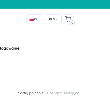
PL
PLN
0
logowanie
Sortuj po cenie :
Rosnąco
Malejąco