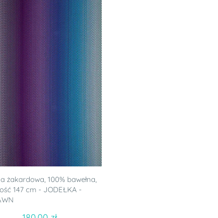
a żakardowa, 100% bawełna,
ość 147 cm - JODEŁKA -
AWN
180.00 zł