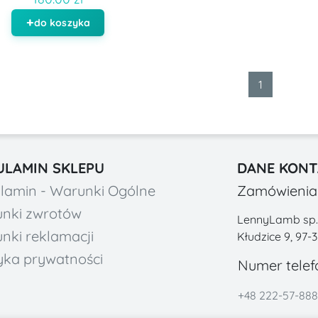
do koszyka
1
ULAMIN SKLEPU
DANE KON
lamin - Warunki Ogólne
Zamówienia 
nki zwrotów
LennyLamb sp. z
nki reklamacji
Kłudzice 9, 97-
tyka prywatności
Numer telef
+48 222-57-888