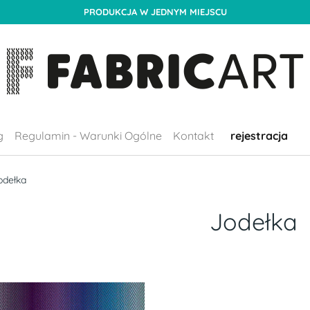
PRODUKCJA W JEDNYM MIEJSCU
g
Regulamin - Warunki Ogólne
Kontakt
rejestracja
odełka
Jodełka