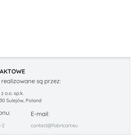
TAKTOWE
realizowane są przez:
 o.o. sp.k.
330 Sulejów, Poland
onu:
E-mail:
-2
contact@fabricart.eu