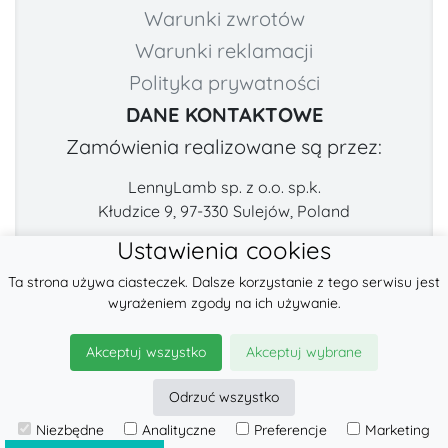
Warunki zwrotów
Warunki reklamacji
Polityka prywatności
DANE KONTAKTOWE
Zamówienia realizowane są przez:
LennyLamb sp. z o.o. sp.k.
Kłudzice 9, 97-330 Sulejów, Poland
Ustawienia cookies
Numer telefonu:
E-mail:
Ta strona używa ciasteczek. Dalsze korzystanie z tego serwisu jest
+48 222-57-888-2
contact@fabricart.eu
wyrażeniem zgody na ich używanie.
Znajdź nas na:
Akceptuj wszystko
Akceptuj wybrane
Odrzuć wszystko
© 2026
LennyLamb sp. z o.o. sp.k.
Niezbędne
Analityczne
Preferencje
Marketing
·
Nosidełka
producent ·